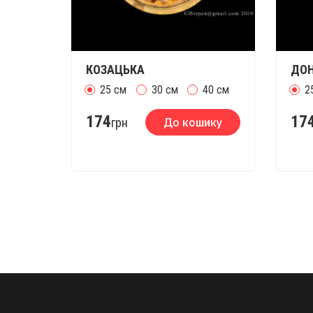
КОЗАЦЬКА
ДОН
25 см
30 см
40 см
2
174
17
грн
До кошику