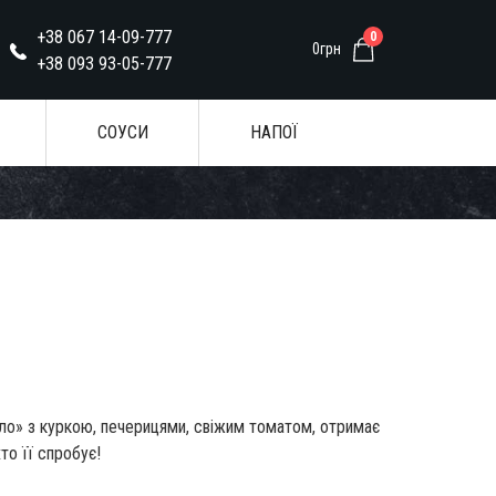
+38 067 14-09-777
0
0грн
+38 093 93-05-777
СОУСИ
НАПОЇ
лло» з куркою, печерицями, свіжим томатом, отримає
хто її спробує!