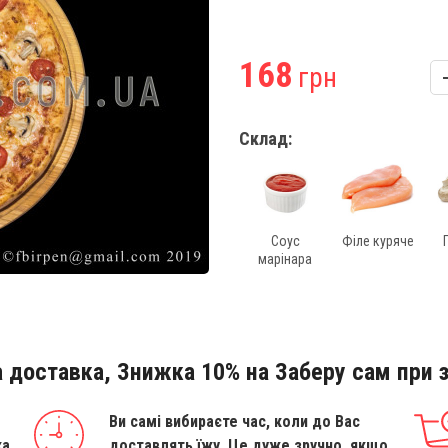
168
грн
Склад:
Соус
Філе куряче
марінара
 доставка, Знижка 10% на Заберу сам при з
Ви самі вибираєте час, коли до Вас
ка
доставлять їжу. Це дуже зручно, якщо