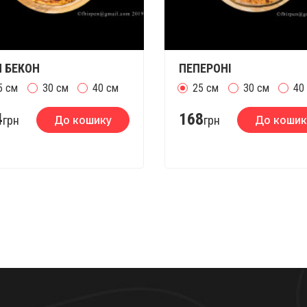
 БЕКОН
ПЕПЕРОНІ
5 см
30 см
40 см
25 см
30 см
40
4
168
грн
До кошику
грн
До кошик