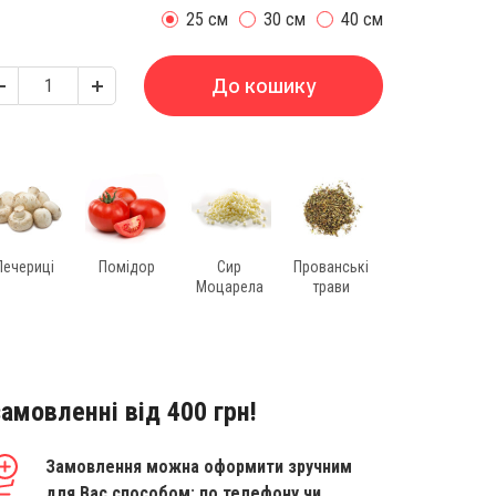
25 см
30 см
40 см
До кошику
Печериці
Помідор
Сир
Прованські
Моцарела
трави
амовленні від 400 грн!
Замовлення можна оформити зручним
для Вас способом: по телефону чи