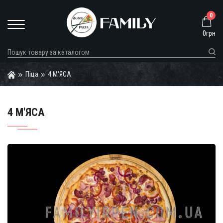
0
0грн
Піца
4 М'ЯСА
4 М'ЯСА