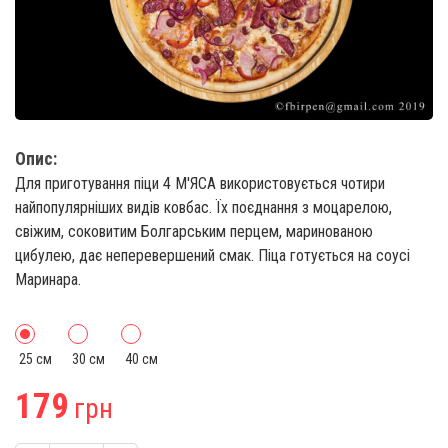
Опис:
Для приготування піци 4 М'ЯСА використовується чотири
найпопулярніших видів ковбас. Їх поєднання з моцарелою,
свіжим, соковитим Болгарським перцем, маринованою
цибулею, дає неперевершений смак. Піца готується на соусі
Маринара.
25 см
30 см
40 см
179
грн