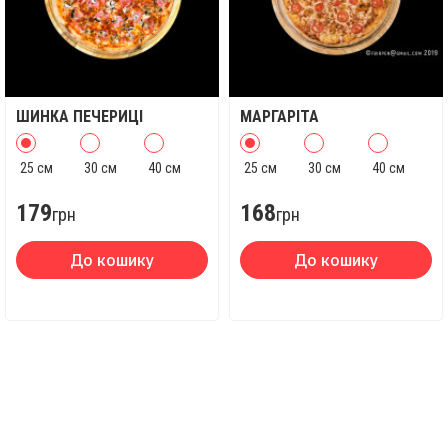
ШИНКА ПЕЧЕРИЦІ
МАРГАРІТА
25 см
30 см
40 см
25 см
30 см
40 см
179
168
грн
грн
До кошику
До кошику