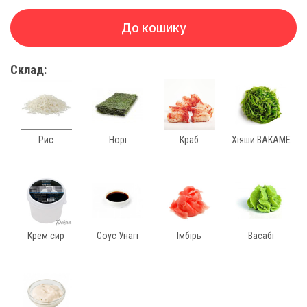
До кошику
Склад:
Рис
Норі
Краб
Хіяши ВАКАМЕ
Крем сир
Соус Унагі
Імбірь
Васабі