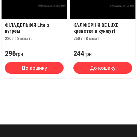
ФІЛАДЕЛЬФІЯ Lite з
КАЛІФОРНІЯ DE LUXE
вугрем
креветка в кунжуті
220 г
8 шмат.
250 г
8 шмат.
296
244
грн
грн
До кошику
До кошику