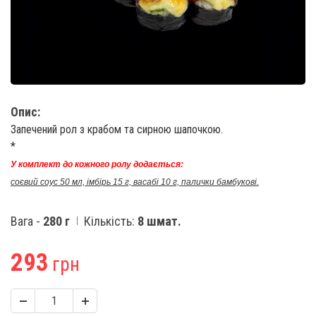
Опис:
Запечений рол з крабом та сирною шапочкою.
*
У комплект до кожного ролу додається:
соєвий соус 50 мл, імбірь 15 г, васабі 10 г, палички бамбукові.
Вага -
280 г
Кількість:
8 шмат.
293
грн