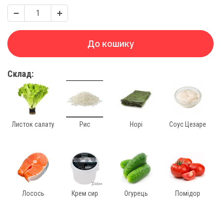
До кошику
Склад:
Листок салату
Рис
Норі
Соус Цезаре
Лосось
Крем сир
Огурець
Помідор