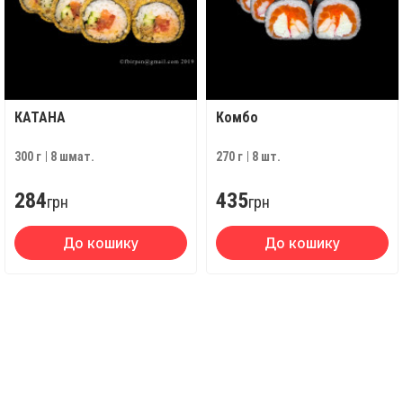
КАТАНА
Комбо
300 г
8 шмат.
270 г
8 шт.
284
435
грн
грн
До кошику
До кошику