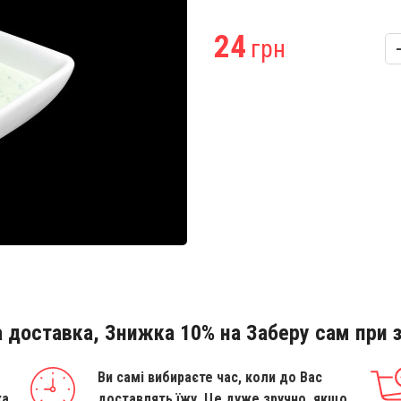
24
грн
 доставка, Знижка 10% на Заберу сам при з
Ви самі вибираєте час, коли до Вас
ка
доставлять їжу. Це дуже зручно, якщо