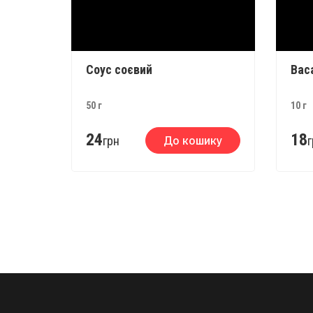
Соус соєвий
Вас
50 г
10 г
24
18
грн
До кошику
г