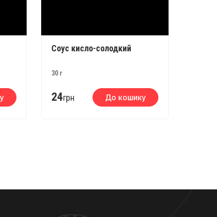
Соус кисло-солодкий
Імбир
30 г
15 г
24
18
у
грн
До кошику
грн