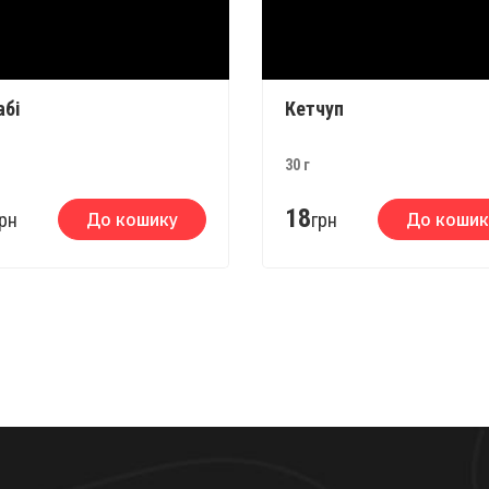
абі
Кетчуп
30 г
18
рн
До кошику
грн
До кошик