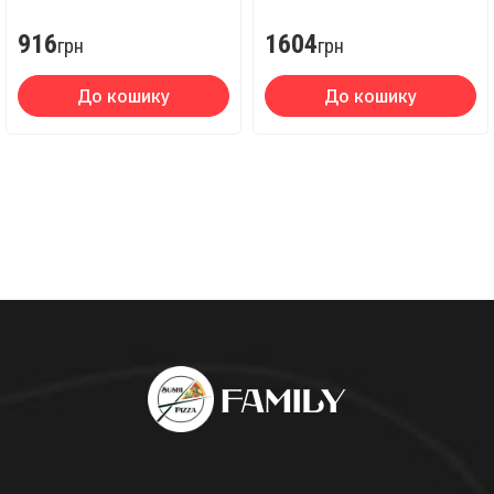
916
1604
грн
грн
До кошику
До кошику