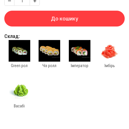
До кошику
Склад:
Green рол
Чіз ролл
Імператор
Імбірь
Васабі