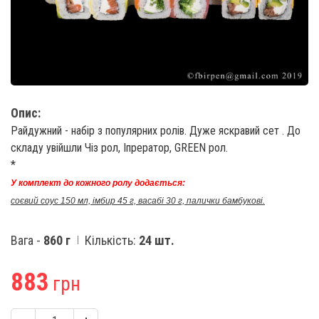
Опис:
Райдужний - набір з популярних ролів. Дуже яскравий сет . До
складу увійшли Чіз рол, Іпрератор, GREEN рол.
*
У комплект до кожного ролу додається:
соєвий соус 150 мл, імбир 45 г, васабі 30 г, палички бамбукові.
Вага -
860 г
Кількість:
24 шт.
883
грн