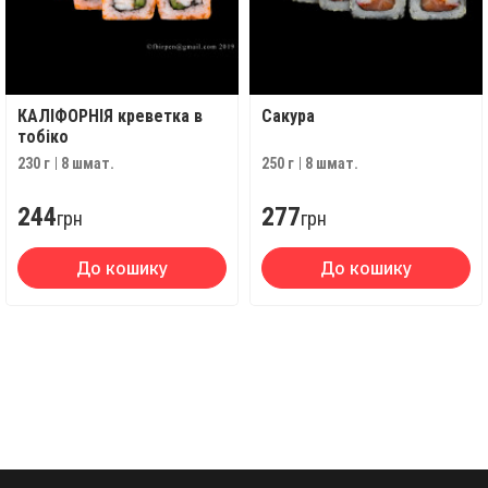
КАЛІФОРНІЯ креветка в
Сакура
тобіко
230 г
8 шмат.
250 г
8 шмат.
244
277
грн
грн
До кошику
До кошику