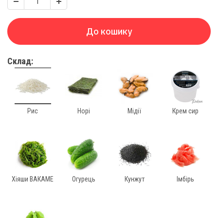
До кошику
Склад:
Рис
Норі
Мідії
Крем сир
Хіяши ВАКАМЕ
Огурець
Кунжут
Імбірь