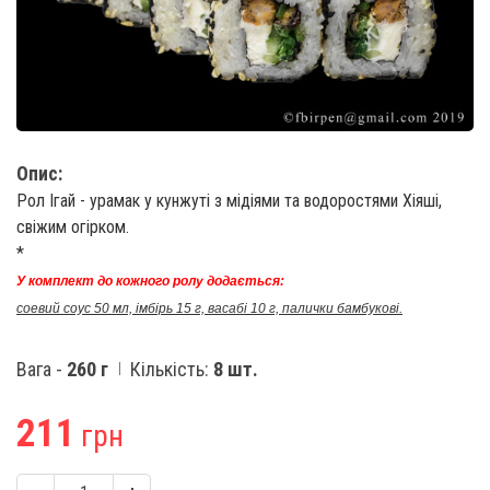
Опис:
Рол Ігай - урамак у кунжуті з мідіями та водоростями Хіяші,
свіжим огірком.
*
У комплект до кожного ролу додається:
соевий соус 50 мл, імбірь 15 г, васабі 10 г, палички бамбукові.
Вага -
260 г
Кількість:
8 шт.
211
грн